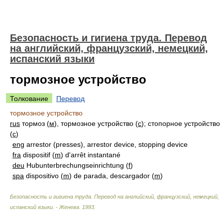
Безопасность и гигиена труда. Перевод
на английский, французский, немецкий,
испанский языки
тормозное устройство
Толкование
Перевод
тормозное устройство
rus
тормоз (
м
), тормозное устройство (
с
); стопорное устройство
(
с
)
eng
arrestor (presses), arrestor device, stopping device
fra
dispositif (
m
) d'arrêt instantané
deu
Hubunterbrechungseinrichtung (
f
)
spa
dispositivo (
m
) de parada, descargador (
m
)
Безопасность и гигиена труда. Перевод на английский, французский, немецкий,
испанский языки. - Женева
.
1993
.