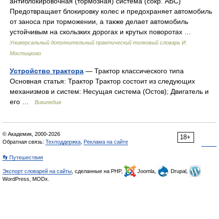
антиблокировочная (тормозная) система (сокр. АБС)
Предотвращает блокировку колес и предохраняет автомобиль
от заноса при торможении, а также делает автомобиль
устойчивым на скользких дорогах и крутых поворотах …
Универсальный дополнительный практический толковый словарь И.
Мостицкого
Устройство трактора
— Трактор классического типа
Основная статья: Трактор Трактор состоит из следующих
механизмов и систем: Несущая система (Остов); Двигатель и
его …
Википедия
© Академик, 2000-2026
18+
Обратная связь:
Техподдержка
,
Реклама на сайте
👣 Путешествия
Экспорт словарей на сайты
, сделанные на PHP,
Joomla,
Drupal,
WordPress, MODx.